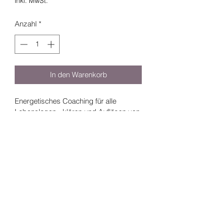
inkl. MwSt.
Anzahl
*
In den Warenkorb
Energetisches Coaching für alle 
Lebenslagen - klären und Auflösen von 
Ängsten, Blockaden und 
Gesundheitsthemen
©2020 Erika Reifler - Lifestyle and more
Impressum und Datenschutz