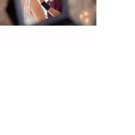
Schminkberatung
Lerne in Einzel- oder Gruppenberatung,
wie du dich optimal und typgerecht
pflegen und schminken kannst. Auch
schminke ich für Hochzeiten oder andere
Anlässe
Termin buchen