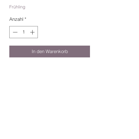
Frühling
Anzahl
*
In den Warenkorb
Schritt für Schritt Anleitung - von der 
Pflege bis zum Mascara
©2020 Erika Reifler - Lifestyle and more
Impressum und Datenschutz