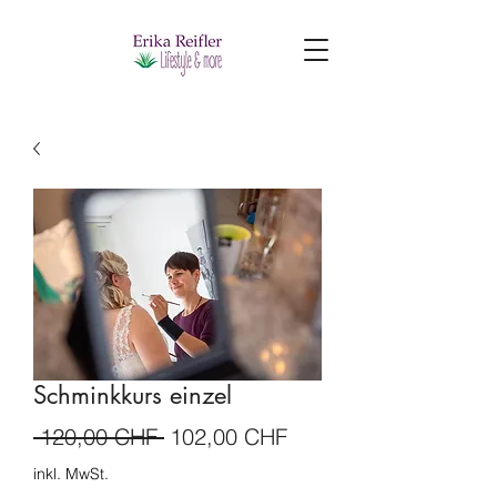
Schminkkurs einzel
Standardpreis
Sale-
 120,00 CHF 
102,00 CHF
Preis
inkl. MwSt.